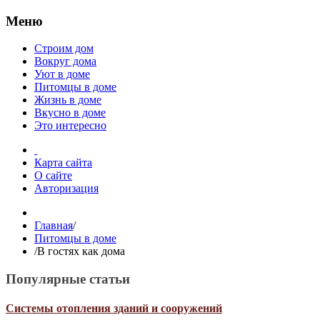
Меню
Строим дом
Вокруг дома
Уют в доме
Питомцы в доме
Жизнь в доме
Вкусно в доме
Это интересно
Карта сайта
О сайте
Авторизация
Главная
/
Питомцы в доме
/
В гостях как дома
Популярные статьи
Системы отопления зданий и сооружений