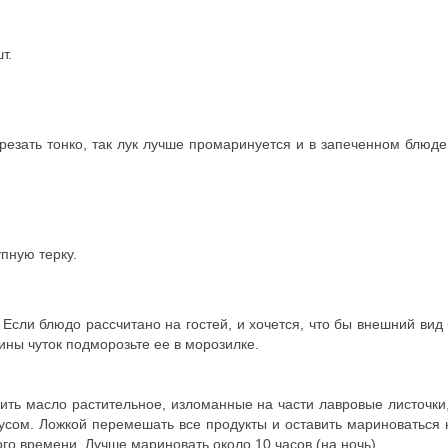
т.
 резать тонко, так лук лучше промаринуется и в запеченном блюде
пную терку.
Если блюдо рассчитано на гостей, и хочется, что бы внешний вид
ины чуток подморозьте ее в морозилке.
ить масло растительное, изломанные на части лавровые листочки,
оусом. Ложкой перемешать все продукты и оставить мариноваться 
го времени. Лучше мариновать около 10 часов (на ночь)