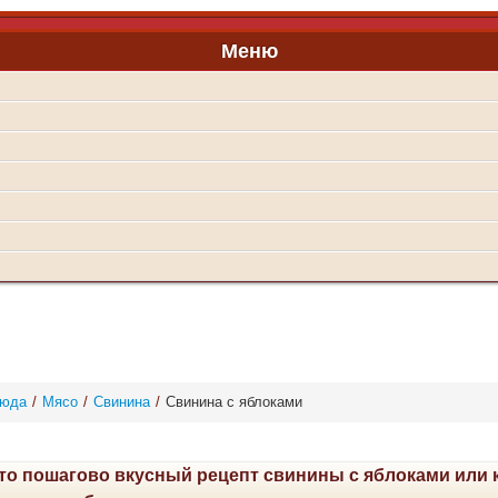
Меню
люда
/
Мясо
/
Свинина
/
Свинина с яблоками
то пошагово вкусный рецепт свинины с яблоками или 