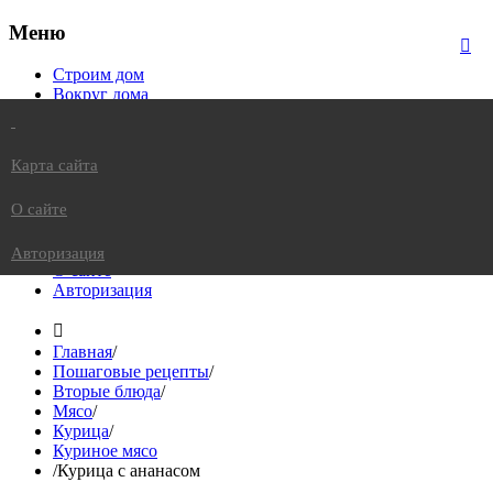
Меню
Строим дом
Вокруг дома
Уют в доме
Питомцы в доме
Жизнь в доме
Карта сайта
Вкусно в доме
Это интересно
О сайте
Карта сайта
Авторизация
О сайте
Авторизация
Главная
/
Пошаговые рецепты
/
Вторые блюда
/
Мясо
/
Курица
/
Куриное мясо
/
Курица с ананасом