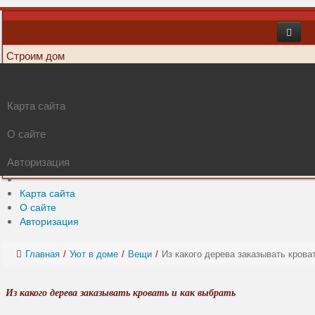
Строим дом
Вокруг дома
Уют в доме
Карта сайта
Питомцы в доме
Жизнь в доме
О сайте
Вкусно в доме
Авторизация
Это интересно
Карта сайта
О сайте
Авторизация
Главная
/
Уют в доме
/
Вещи
/
Из какого дерева заказывать крова
Из какого дерева заказывать кровать и как выбрать