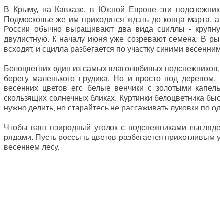
В Крыму, на Кавказе, в Южной Европе эти подснежник
Подмосковье же им приходится ждать до конца марта, а
России обычно выращивают два вида сциллы - крупн
двулистную. К началу июня уже созревают семена. В р
всходят, и сцилла разбегается по участку синими весенни
Белоцветник один из самых влаголюбивых подснежников. О
берегу маленького прудика. Но и просто под деревом,
весенних цветов его белые венчики с золотыми капел
скользящих солнечных бликах. Куртинки белоцветника быс
нужно делить, но старайтесь не рассаживать луковки по од
Чтобы ваш природный уголок с подснежниками выгляде
рядами. Пусть россыпь цветов разбегается прихотливым уз
весеннем лесу.