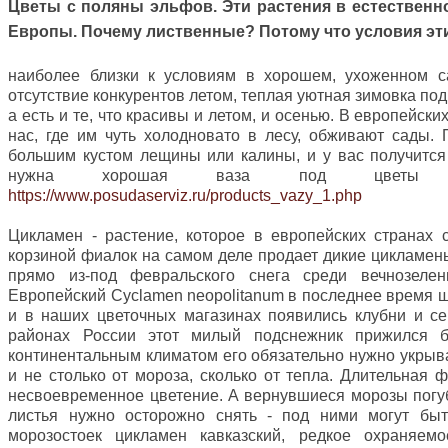
Цветы с поляны эльфов. Эти растения в естествен
Европы. Почему лиственные? Потому что условия эт
наиболее близки к условиям в хорошем, ухоженном са
отсутствие конкурентов летом, теплая уютная зимовка под
а есть и те, что красивы и летом, и осенью. В европейск
нас, где им чуть холодновато в лесу, обживают сады.
большим кустом лещины или калины, и у вас получится
нужна хорошая ваза под цветы 
https://www.posudaserviz.ru/products_vazy_1.php
Цикламен - растение, которое в европейских странах 
корзиной фиалок на самом деле продает дикие цикламе
прямо из-под февральского снега среди вечнозелен
Европейский Cyclamen neopolitanum в последнее время ш
и в наших цветочных магазинах появились клубни и с
районах России этот милый подснежник прижился 
континентальным климатом его обязательно нужно укрыва
и не столько от мороза, сколько от тепла. Длительная 
несвоевременное цветение. А вернувшиеся морозы погу
листья нужно осторожно снять - под ними могут быт
морозостоек цикламен кавказский, редкое охраняем