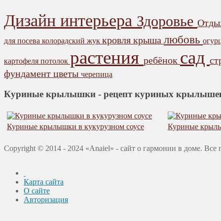
Дизайн интерьера
Здоровье
Отд
любовь
кровля
крыша
для посева
колорадский жук
огур
растения
сад
ребёнок
ст
картофеля
потолок
фундамент
цветы
черепица
Куриные крылышки - рецепт куриных крылышек
Куриные крылышки в кукурузном соусе
Куриные крылы
Copyright © 2014 - 2024 «Anaiel» - сайт о гармонии в доме. Вс
Карта сайта
О сайте
Авторизация