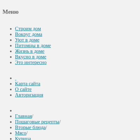
Меню
Строим дом
Вокруг дома
Уют в доме
Питомцы в доме
Жизнь в доме
Вкусно в доме
Это интересно
Карта сайта
О сайте
Авторизация
Главная
/
Пошаговые рецепты
/
Вторые блюда
/
Мясо
/
Курица