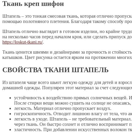
Ткань креп шифон
Штапель – это тонкая смесовая ткань, которая отлично пропуска
помощью полотняного плетения. Благодаря такому способу про
Штапель отлично выглядит в готовом изделии, но крайне труд
на несколько часов перед началом кроя, или сделать припуск д
https://loskut-tkani.ru/
.
Ткань ценится швеями и дизайнерами за прочность и стойкость 
катышков. Цвет рисунка остается ярким на протяжении многих 
СВОЙСТВА ТКАНИ ШТАПЕЛЬ
Из штапеля чаще всего шьют легкую одежду для детей и взросл
домашней одежды. Популярен этот материал за счет следующих
устойчивость к воздействию прямых солнечных вещей. Из
После стирки вещи можно сушить на солнце не опасаясь,
легкость. Материал отлично пропускает воздух.
гигроскопичность. Отводит лишнюю влагу от тела, что а
легкость в уходе. Штапель – не требовательный материа
через ткань. Он быстро сохнет и отлично воспринимает 
эластичность. При добавлении искусственных волокон тк