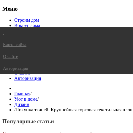
Меню
Строим дом
Вокруг дома
Уют в доме
Питомцы в доме
Жизнь в доме
Карта сайта
Вкусно в доме
Это интересно
О сайте
Карта сайта
Авторизация
О сайте
Авторизация
Главная
/
Уют в доме
/
Дизайн
/
Покупка тканей. Крупнейшая торговая текстильная пло
Популярные статьи