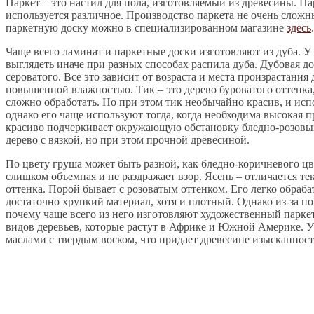
Паркет – это настил для пола, изготовляемый из древесины. П
используется различное. Производство паркета не очень сложны
паркетную доску можно в специализированном магазине
здесь
.
Чаще всего ламинат и паркетные доски изготовляют из дуба. У 
выглядеть иначе при разных способах распила дуба. Дубовая до
сероватого. Все это зависит от возраста и места произрастания
повышенной влажностью. Тик – это дерево буроватого оттенка, с
сложно обработать. Но при этом тик необычайно красив, и испо
однако его чаще используют тогда, когда необходима высокая пр
красиво подчеркивает окружающую обстановку бледно-розовым
дерево с вязкой, но при этом прочной древесиной.
По цвету груша может быть разной, как бледно-коричневого цве
слишком объемная и не раздражает взор. Ясень – отличается т
оттенка. Порой бывает с розоватым оттенком. Его легко обраба
достаточно хрупкий материал, хотя и плотный. Однако из-за 
почему чаще всего из него изготовляют художественный паркет.
видов деревьев, которые растут в Африке и Южной Америке. У
маслами с твердым воском, что придает древесине изысканност