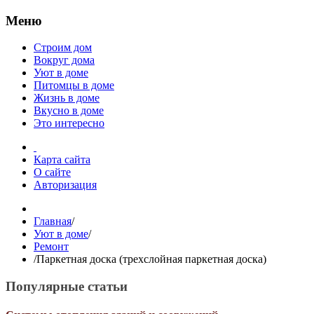
Меню
Строим дом
Вокруг дома
Уют в доме
Питомцы в доме
Жизнь в доме
Вкусно в доме
Это интересно
Карта сайта
О сайте
Авторизация
Главная
/
Уют в доме
/
Ремонт
/
Паркетная доска (трехслойная паркетная доска)
Популярные статьи