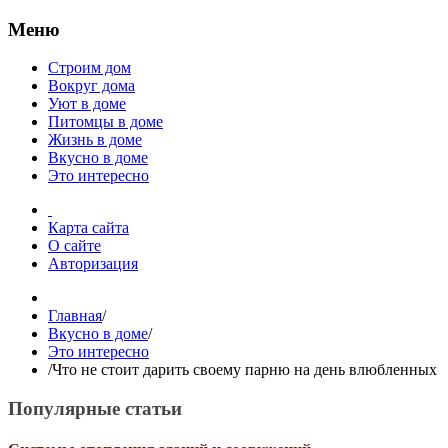
Меню
Строим дом
Вокруг дома
Уют в доме
Питомцы в доме
Жизнь в доме
Вкусно в доме
Это интересно
Карта сайта
О сайте
Авторизация
Главная
/
Вкусно в доме
/
Это интересно
/
Что не стоит дарить своему парню на день влюбленных
Популярные статьи