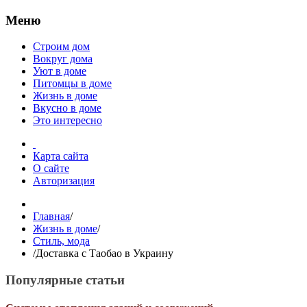
Меню
Строим дом
Вокруг дома
Уют в доме
Питомцы в доме
Жизнь в доме
Вкусно в доме
Это интересно
Карта сайта
О сайте
Авторизация
Главная
/
Жизнь в доме
/
Стиль, мода
/
Доставка с Таобао в Украину
Популярные статьи