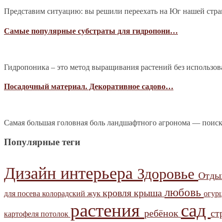
Представим ситуацию: вы решили переехать на Юг нашей страны
Самые популярные субстраты для гидропони…
Гидропоника – это метод выращивания растений без использова
Посадочный материал. Декоративное садово…
Самая большая головная боль ландшафтного агронома — поиск
Популярные теги
Дизайн интерьера
Здоровье
Отд
любовь
кровля
крыша
для посева
колорадский жук
огур
растения
сад
ребёнок
ст
картофеля
потолок