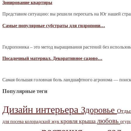
Зонирование квартиры
Представим ситуацию: вы решили переехать на Юг нашей страны
Самые популярные субстраты для гидропони…
Гидропоника – это метод выращивания растений без использова
Посадочный материал. Декоративное садово…
Самая большая головная боль ландшафтного агронома — поиск
Популярные теги
Дизайн интерьера
Здоровье
Отд
любовь
кровля
крыша
для посева
колорадский жук
огур