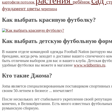
растения
сад
ребёнок
ст
картофеля
потолок
фундамент
цветы
черепица
Как выбрать красивую футболку?
Как выбрать детскую футбольную фор
В нашем отделе командной одежды Football Nation (которую мы
брендами, когда речь заходит о доставке вашего спичечного ко
быть отличным выбором для вас и вашего клуба. Детская футб
удобные футболки вы можете в магазине
www.wildberries.ru
.
Кто такие Джома?
Joma является специализированным поставщиком спортивных ко
своим 50-летием в бизнесе ... впечатляет!
После нескольких лет стабильного укрепления своей репутаци
конечно, в Великобритании. Есть много известных футбольных 
румынскую сборную.