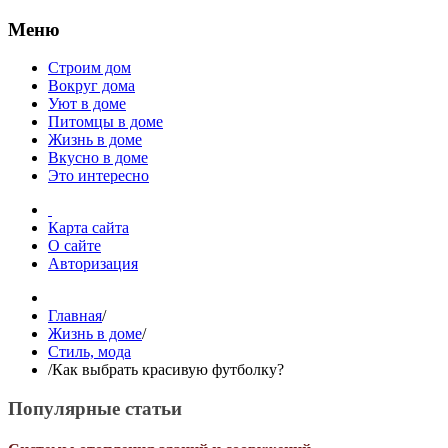
Меню
Строим дом
Вокруг дома
Уют в доме
Питомцы в доме
Жизнь в доме
Вкусно в доме
Это интересно
Карта сайта
О сайте
Авторизация
Главная
/
Жизнь в доме
/
Стиль, мода
/
Как выбрать красивую футболку?
Популярные статьи