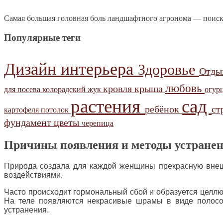
Самая большая головная боль ландшафтного агронома — поиск
Популярные теги
Дизайн интерьера
Здоровье
Отд
любовь
кровля
крыша
для посева
колорадский жук
огур
растения
сад
ребёнок
ст
картофеля
потолок
фундамент
цветы
черепица
Причины появления и методы устранени
Природа создала для каждой женщины прекрасную внеш
воздействиями.
Часто происходит гормональный сбой и образуется целлю
На теле появляются некрасивые шрамы в виде полосо
устранения.