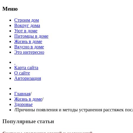
Меню
Строим дом
Вокруг дома
Уют в доме
Питомцы в доме
Жизнь в доме
Вкусно в доме
Это интересно
Карта сайта
О сайте
Авторизация
Главная
/
Жизнь в доме
/
Здоровье
/
Причины появления и методы устранения расстяжек пос
Популярные статьи