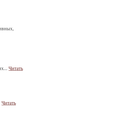
ивных,
х...
Читать
.
Читать