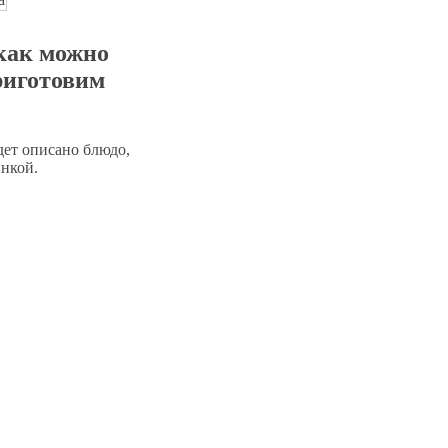
 как можно
риготовим
дет описано блюдо,
инкой.