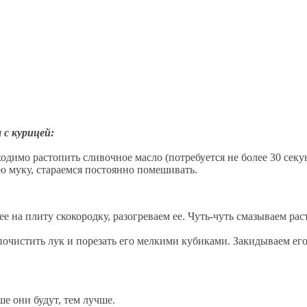
 с курицей:
димо растопить сливочное масло (потребуется не более 30 секун
 муку, стараемся постоянно помешивать.
е на плиту скокородку, разогреваем ее. Чуть-чуть смазываем ра
очистить лук и порезать его мелкими кубиками. Закидываем его
е они будут, тем лучше.