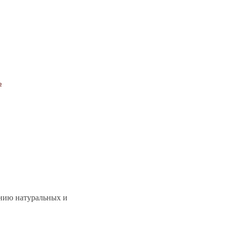
ь
ению натуральных и