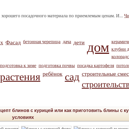
 хорошего посадочного материала по приемлемым ценам. И...
Чи
х
Фасад
бетонная черепица
дача
дети
керамич
дом
клубни д
колорад
подготовка к зиме
подготовка почвы
посадка картофеля
потол
ребёнок
строительные сме
растения
сад
строительст
цепт блинов с курицей или как приготовить блины с к
условиях