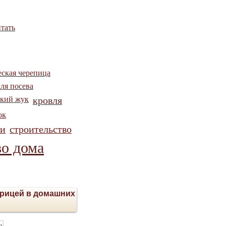
тать
еская черепица
ля посева
ский жук
кровля
ок
си
строительство
во дома
урицей в домашних