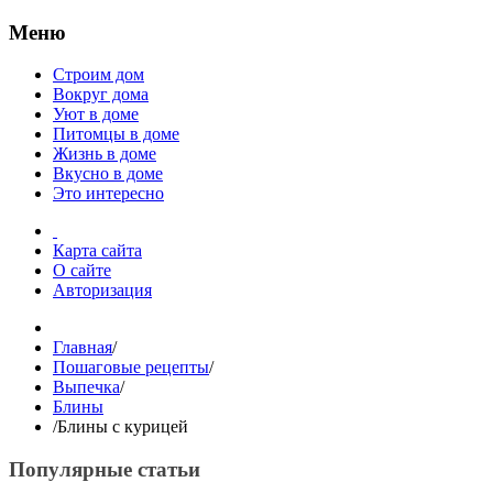
Меню
Строим дом
Вокруг дома
Уют в доме
Питомцы в доме
Жизнь в доме
Вкусно в доме
Это интересно
Карта сайта
О сайте
Авторизация
Главная
/
Пошаговые рецепты
/
Выпечка
/
Блины
/
Блины с курицей
Популярные статьи