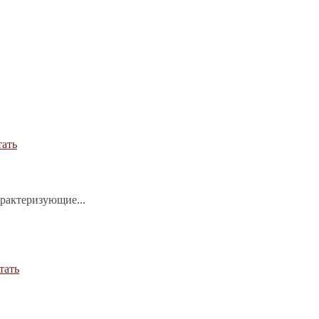
тать
арактеризующие...
тать