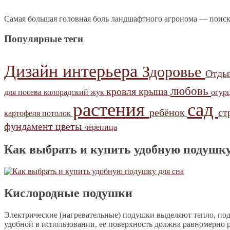
Самая большая головная боль ландшафтного агронома — поиск
Популярные теги
Дизайн интерьера
Здоровье
Отд
любовь
кровля
крыша
для посева
колорадский жук
огур
растения
сад
ребёнок
ст
картофеля
потолок
фундамент
цветы
черепица
Как выбрать и купить удобную подушку
Кислородные подушки
Электрические (нагревательные) подушки выделяют тепло, под
удобной в использовании, ее поверхность должна равномерно 