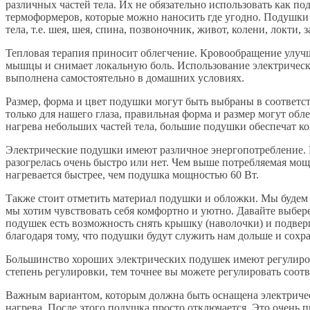
различных частей тела. Их не обязательно использовать как п
термоформеров, которые можно наносить где угодно. Подушки 
тела, т.е. шея, шея, спина, позвоночник, живот, колени, локти,
Тепловая терапия приносит облегчение. Кровообращение улучш
мышцы и снимает локальную боль. Использование электрическ
выполнена самостоятельно в домашних условиях.
Размер, форма и цвет подушки могут быть выбраны в соответ
только для нашего глаза, правильная форма и размер могут об
нагрева небольших частей тела, большие подушки обеспечат ко
Электрические подушки имеют различное энергопотребление. 
разогрелась очень быстро или нет. Чем выше потребляемая мощ
нагревается быстрее, чем подушка мощностью 60 Вт.
Также стоит отметить материал подушки и обложки. Мы будем н
мы хотим чувствовать себя комфортно и уютно. Давайте выбер
подушек есть возможность снять крышку (наволочки) и подвер
благодаря тому, что подушки будут служить нам дольше и сохр
Большинство хороших электрических подушек имеют регулиров
степень регулировки, тем точнее вы можете регулировать соот
Важным вариантом, которым должна быть оснащена электрическ
нагрева. После этого подушка просто отключается. Это очень