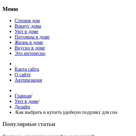
Меню
Строим дом
Вокруг дома
Уют в доме
Питомцы в доме
Жизнь в доме
Вкусно в доме
Это интересно
Карта сайта
О сайте
Авторизация
Главная
/
Уют в доме
/
Дизайн
/
Как выбрать и купить удобную подушку для сна
Популярные статьи