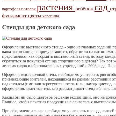
растения
сад
ребёнок
ст
картофеля
потолок
фундамент
цветы
черепица
Стенды для детского сада
Оформление выставочного стенда - одно из главных заданий пр
ваша экспозиция, напрямую зависит, обратят ли на вас внима
представляют, как оформить выставочный стенд, потому каждая
обратиться за покупкой стенда спортивного в детсад? Так вот
детских садов и образовательных учреждений с 2008 года. Пер
Оформляя выставочный стенд, необходимо учитывать ряд особен
привлекающие зрителей, находящихся на разном расстоянии от 
над стендом (ими заинтересуются посетители, находящиеся дал
оформления, заметные тем, кто рассматривает стенд вблизи. Т
Каким бы ни было цветовое решение экспозиции, оно не долж
Главное, чтобы печатная продукция не сливалась с выставочн
При оформлении также необходимо учитывать площадь вашей 
информационными листами должны быть просветы, да и самой