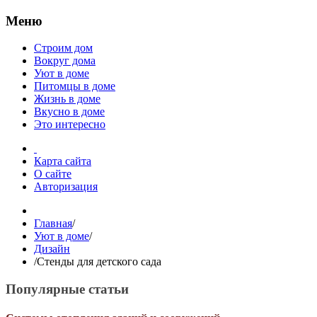
Меню
Строим дом
Вокруг дома
Уют в доме
Питомцы в доме
Жизнь в доме
Вкусно в доме
Это интересно
Карта сайта
О сайте
Авторизация
Главная
/
Уют в доме
/
Дизайн
/
Стенды для детского сада
Популярные статьи