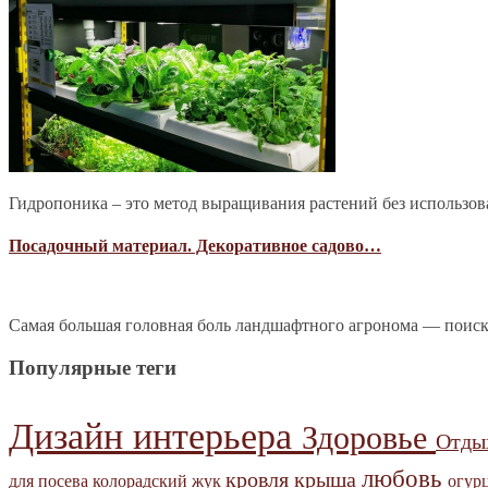
Гидропоника – это метод выращивания растений без использова
Посадочный материал. Декоративное садово…
Самая большая головная боль ландшафтного агронома — поиск
Популярные теги
Дизайн интерьера
Здоровье
Отд
любовь
кровля
крыша
для посева
колорадский жук
огур