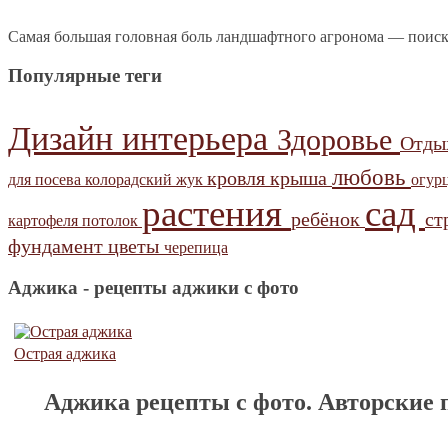
Самая большая головная боль ландшафтного агронома — поиск
Популярные теги
Дизайн интерьера
Здоровье
Отд
любовь
кровля
крыша
для посева
колорадский жук
огур
растения
сад
ребёнок
ст
картофеля
потолок
фундамент
цветы
черепица
Аджика - рецепты аджики с фото
Острая аджика
Аджика рецепты с фото. Авторские