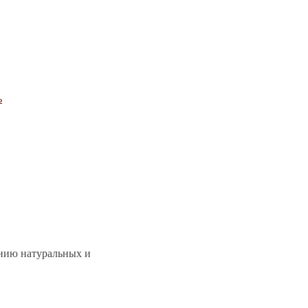
ь
ению натуральных и