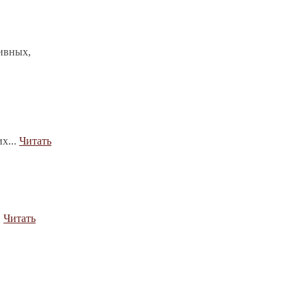
ивных,
х...
Читать
.
Читать