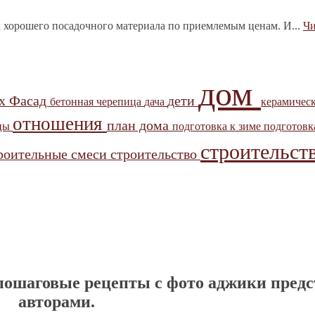
 хорошего посадочного материала по приемлемым ценам. И...
Чи
дом
ых
Фасад
дети
бетонная черепица
дача
керамичес
отношения
план дома
цы
подготовка к зиме
подготов
строительст
роительные смеси
строительство
 пошаговые рецепты с фото аджики пред
авторами.