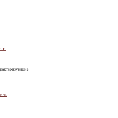
тать
арактеризующие...
тать