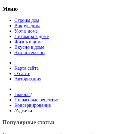
Меню
Строим дом
Вокруг дома
Уют в доме
Питомцы в доме
Жизнь в доме
Вкусно в доме
Это интересно
Карта сайта
О сайте
Авторизация
Главная
/
Пошаговые рецепты
/
Консервирование
/
Аджика
Популярные статьи