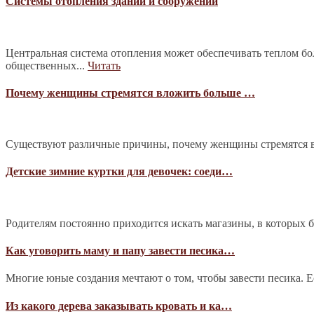
Системы отопления зданий и сооружений
Центральная система отопления может обеспечивать теплом б
общественных...
Читать
Почему женщины стремятся вложить больше …
Существуют различные причины, почему женщины стремятся в
Детские зимние куртки для девочек: соеди…
Родителям постоянно приходится искать магазины, в которых 
Как уговорить маму и папу завести песика…
Многие юные создания мечтают о том, чтобы завести песика. Е
Из какого дерева заказывать кровать и ка…