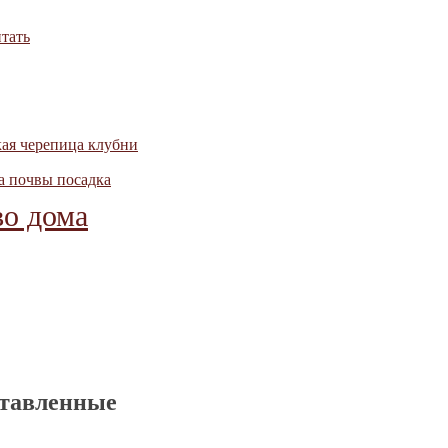
тать
кая черепица
клубни
ка почвы
посадка
во дома
ставленные