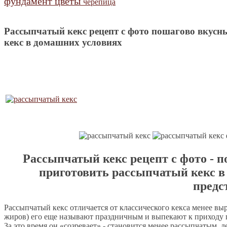
фундамент
цветы
черепица
Рассыпчатый кекс рецепт с фото пошагово вкусн
кекс в домашних условиях
Рассыпчатый кекс рецепт с фото - 
приготовить рассыпчатый кекс в
предс
Рассыпчатый кекс отличается от классического кекса менее вы
жиров) его еще называют праздничным и выпекают к приходу г
За это время он «созревает» - становится менее рассыпчатым, 