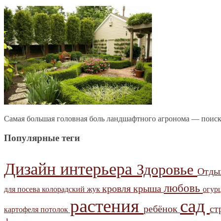
Самая большая головная боль ландшафтного агронома — поиск
Популярные теги
Дизайн интерьера
Здоровье
Отд
любовь
кровля
крыша
для посева
колорадский жук
огур
растения
сад
ребёнок
ст
картофеля
потолок