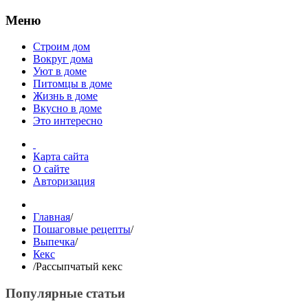
Меню
Строим дом
Вокруг дома
Уют в доме
Питомцы в доме
Жизнь в доме
Вкусно в доме
Это интересно
Карта сайта
О сайте
Авторизация
Главная
/
Пошаговые рецепты
/
Выпечка
/
Кекс
/
Рассыпчатый кекс
Популярные статьи