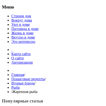
Меню
Строим дом
Вокруг дома
Уют в доме
Питомцы в доме
Жизнь в доме
Вкусно в доме
Это интересно
Карта сайта
О сайте
Авторизация
Главная
/
Пошаговые рецепты
/
Вторые блюда
/
Рыба
/
Жаренная рыба
Популярные статьи