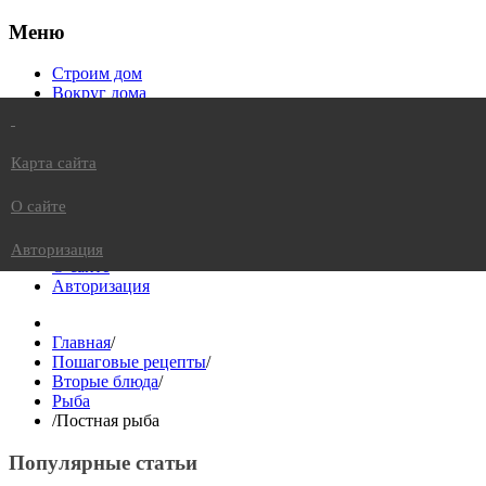
Меню
Строим дом
Вокруг дома
Уют в доме
Питомцы в доме
Жизнь в доме
Карта сайта
Вкусно в доме
Это интересно
О сайте
Карта сайта
Авторизация
О сайте
Авторизация
Главная
/
Пошаговые рецепты
/
Вторые блюда
/
Рыба
/
Постная рыба
Популярные статьи