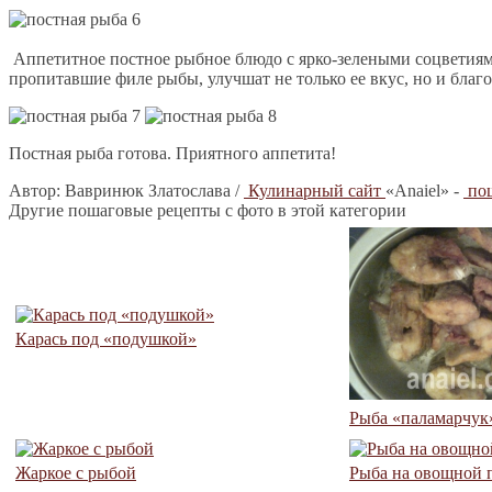
Аппетитное постное рыбное блюдо с ярко-зелеными соцветиям
пропитавшие филе рыбы, улучшат не только ее вкус, но и благ
Постная рыба готова. Приятного аппетита!
Автор:
Вавринюк Златослава /
Кулинарный сайт
«Anaiel» -
пош
Другие пошаговые рецепты с фото в этой категории
Карась под «подушкой»
Рыба «паламарчук
Жаркое с рыбой
Рыба на овощной 